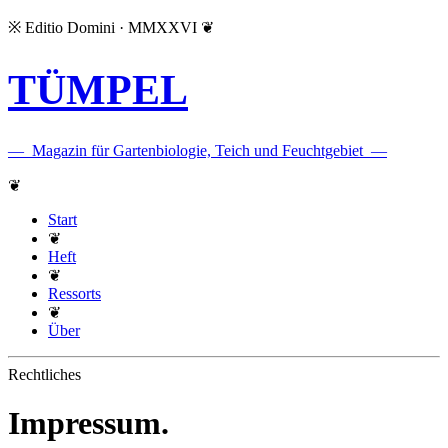
※
Editio Domini · MMXXVI
❦
TÜMPEL
—
Magazin für Gartenbiologie, Teich und Feuchtgebiet
—
❦
Start
❦
Heft
❦
Ressorts
❦
Über
Rechtliches
Impressum.