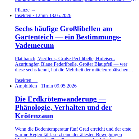
und eine späte Hahnenfußgewächs-Verwandte, die nicht zu
Pflanze
→
Unrecht ihren eigenen Namen hat.
Insekten · 12min
13.05.2026
Sechs häufige Großlibellen am
Gartenteich — ein Bestimmungs-
Vademecum
Plattbauch, Vierfleck, Große Pechlibelle, Hufeisen-
Azurjungfer, Blaue Federlibelle, Großer Blaupfeil — wer
diese sechs kennt, hat die Mehrheit der mitteleuropäischen
Gartenteich-Libellen erfasst. Mit Kennzeichen, Flugzeit und
Insekten
→
Beobachtungs-Notizen.
Amphibien · 11min
09.05.2026
Die Erdkrötenwanderung —
Phänologie, Verhalten und der
Krötenzaun
Wenn die Bodentemperatur fünf Grad erreicht und der erste
warme Regen fällt, setzt eine der ältesten Bewegungen