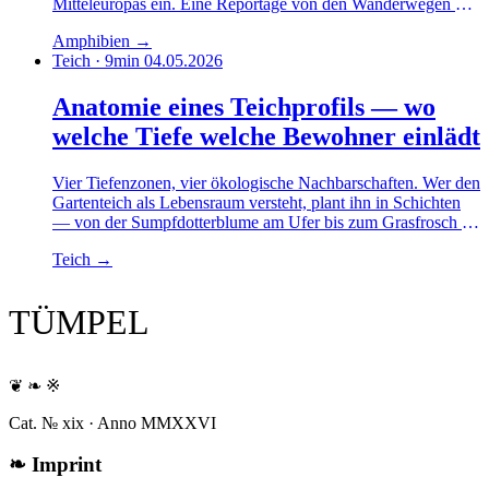
Mitteleuropas ein. Eine Reportage von den Wanderwegen der
Bufo bufo, mit Zaunpraxis und Daten einer Saison.
Amphibien
→
Teich · 9min
04.05.2026
Anatomie eines Teichprofils — wo
welche Tiefe welche Bewohner einlädt
Vier Tiefenzonen, vier ökologische Nachbarschaften. Wer den
Gartenteich als Lebensraum versteht, plant ihn in Schichten
— von der Sumpfdotterblume am Ufer bis zum Grasfrosch in
der Frostzone. Ein Profilschnitt.
Teich
→
TÜMPEL
❦ ❧ ※
Cat. № xix · Anno MMXXVI
❧
Imprint