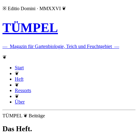
※
Editio Domini · MMXXVI
❦
TÜMPEL
—
Magazin für Gartenbiologie, Teich und Feuchtgebiet
—
❦
Start
❦
Heft
❦
Ressorts
❦
Über
TÜMPEL ❦ Beiträge
Das Heft
.