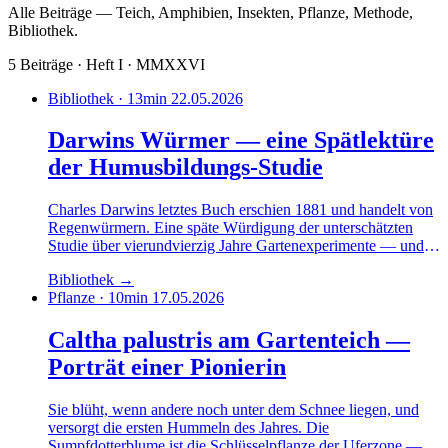
Alle Beiträge — Teich, Amphibien, Insekten, Pflanze, Methode,
Bibliothek.
5 Beiträge · Heft I · MMXXVI
Bibliothek · 13min
22.05.2026
Darwins Würmer — eine Spätlektüre
der Humusbildungs-Studie
Charles Darwins letztes Buch erschien 1881 und handelt von
Regenwürmern. Eine späte Würdigung der unterschätzten
Studie über vierundvierzig Jahre Gartenexperimente — und
ein Vergleich mit dem, was die moderne Bodenökologie
Bibliothek
→
inzwischen weiß.
Pflanze · 10min
17.05.2026
Caltha palustris am Gartenteich —
Porträt einer Pionierin
Sie blüht, wenn andere noch unter dem Schnee liegen, und
versorgt die ersten Hummeln des Jahres. Die
Sumpfdotterblume ist die Schlüsselpflanze der Uferzone —