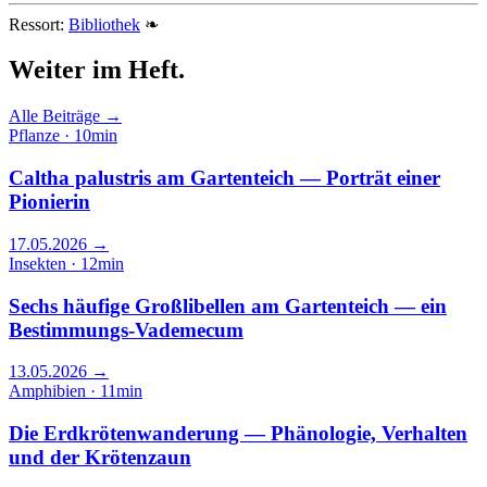
Ressort:
Bibliothek
❧
Weiter im
Heft.
Alle Beiträge →
Pflanze · 10min
Caltha palustris am Gartenteich — Porträt einer
Pionierin
17.05.2026
→
Insekten · 12min
Sechs häufige Großlibellen am Gartenteich — ein
Bestimmungs-Vademecum
13.05.2026
→
Amphibien · 11min
Die Erdkrötenwanderung — Phänologie, Verhalten
und der Krötenzaun