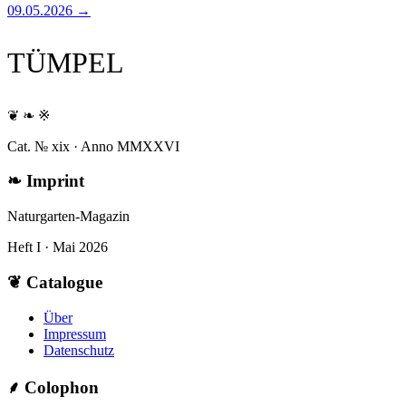
09.05.2026
→
TÜMPEL
❦ ❧ ※
Cat. № xix · Anno MMXXVI
❧
Imprint
Naturgarten-Magazin
Heft I · Mai 2026
❦
Catalogue
Über
Impressum
Datenschutz
⸙
Colophon