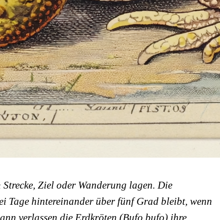
on Strecke, Ziel oder Wanderung lagen. Die
i Tage hintereinander über fünf Grad bleibt, wenn
dann verlassen die
Erdkröten
(
Bufo bufo
) ihre