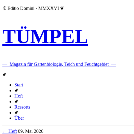
※
Editio Domini · MMXXVI
❦
TÜMPEL
—
Magazin für Gartenbiologie, Teich und Feuchtgebiet
—
❦
Start
❦
Heft
❦
Ressorts
❦
Über
← Heft
09. Mai 2026