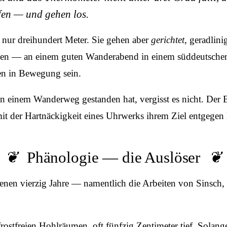
fen — und gehen los.
ft nur dreihundert Meter. Sie gehen aber
gerichtet
, geradlini
ngen — an einem guten Wanderabend in einem süddeutsche
en in Bewegung sein.
 einem Wanderweg gestanden hat, vergisst es nicht. Der B
 der Hartnäckigkeit eines Uhrwerks ihrem Ziel entgegen kri
Phänologie — die Auslöser
nen vierzig Jahre — namentlich die Arbeiten von Sinsch,
ostfreien Hohlräumen, oft fünfzig Zentimeter tief. Solange