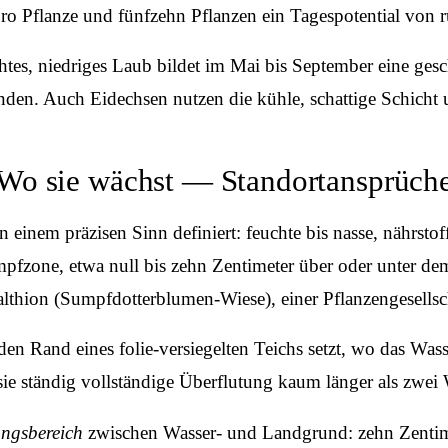
ro Pflanze und fünfzehn Pflanzen ein Tagespotential von
chtes, niedriges Laub bildet im Mai bis September eine ges
n. Auch Eidechsen nutzen die kühle, schattige Schicht un
Wo sie wächst — Standortansprüch
 einem präzisen Sinn definiert: feuchte bis nasse, nährsto
mpfzone, etwa null bis zehn Zentimeter über oder unter de
 Calthion (Sumpfdotterblumen-Wiese), einer Pflanzengesell
den Rand eines folie-versiegelten Teichs setzt, wo das Wass
sie ständig vollständige Überflutung kaum länger als zwei
ngsbereich
zwischen Wasser- und Landgrund: zehn Zentime