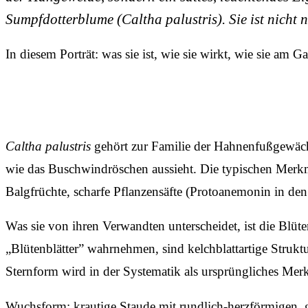
Sumpfdotterblume (
Caltha palustris
). Sie ist nich
In diesem Porträt: was sie ist, wie sie wirkt, wie sie am G
Caltha palustris
gehört zur Familie der Hahnenfußgewächs
wie das Buschwindröschen aussieht. Die typischen Merkma
Balgfrüchte, scharfe Pflanzensäfte (Protoanemonin in den 
Was sie von ihren Verwandten unterscheidet, ist die Bl
„Blütenblätter” wahrnehmen, sind kelchblattartige Struktu
Sternform wird in der Systematik als ursprüngliches Me
Wuchsform: krautige Staude mit rundlich-herzförmigen, gl