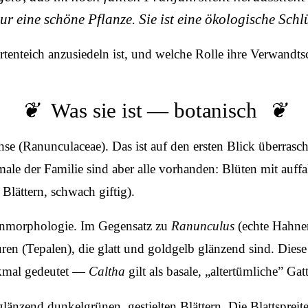
t nur eine schöne Pflanze. Sie ist eine ökologische Sc
artenteich anzusiedeln ist, und welche Rolle ihre Verwandtsc
Was sie ist — botanisch
e (Ranunculaceae). Das ist auf den ersten Blick überras
le der Familie sind aber alle vorhanden: Blüten mit auffa
Blättern, schwach giftig).
ütenmorphologie. Im Gegensatz zu
Ranunculus
(echte Hahne
ren (Tepalen), die glatt und goldgelb glänzend sind. Diese 
rkmal gedeutet —
Caltha
gilt als basale, „altertümliche” 
änzend dunkelgrünen, gestielten Blättern. Die Blattspreit