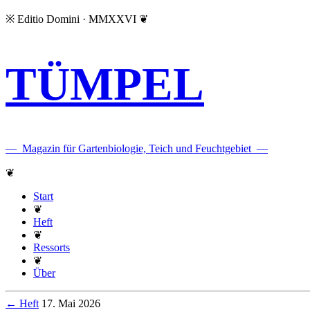
※
Editio Domini · MMXXVI
❦
TÜMPEL
—
Magazin für Gartenbiologie, Teich und Feuchtgebiet
—
❦
Start
❦
Heft
❦
Ressorts
❦
Über
← Heft
17. Mai 2026